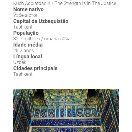
Kuch Adolatdadir! / The Strength is in The Justice
Nome nativo
Ўзбекистон
Capital da Uzbequistão
Tashkent
População
32.7 milhões / urbana 50%
Idade média
28.2 anos
Língua local
Uzbek
Cidades principais
Tashkent