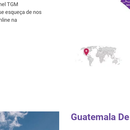
inel TGM
se esqueça de nos
nline na
Guatemala De