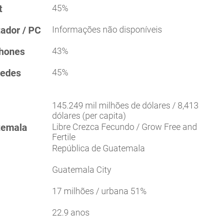
t
45%
tador / PC
Informações não disponíveis
phones
43%
redes
45%
145.249 mil milhões de dólares / 8,413
dólares (per capita)
temala
Libre Crezca Fecundo / Grow Free and
Fertile
República de Guatemala
Guatemala City
17 milhões / urbana 51%
22.9 anos