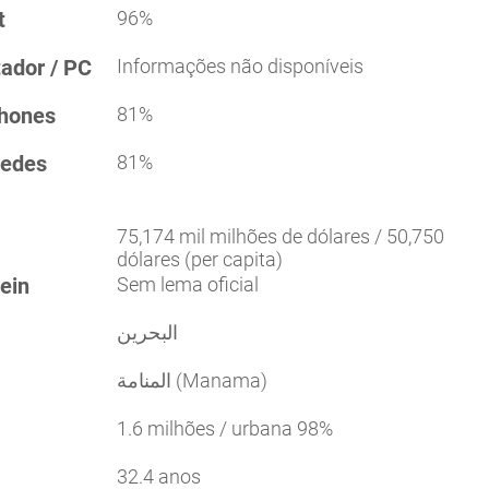
t
96%
tador / PC
Informações não disponíveis
phones
81%
redes
81%
75,174 mil milhões de dólares / 50,750
dólares (per capita)
ein
Sem lema oficial
البحرين
المنامة (Manama)
1.6 milhões / urbana 98%
32.4 anos