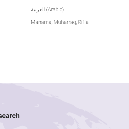
العربية (Arabic)
Manama, Muharraq, Riffa
esearch