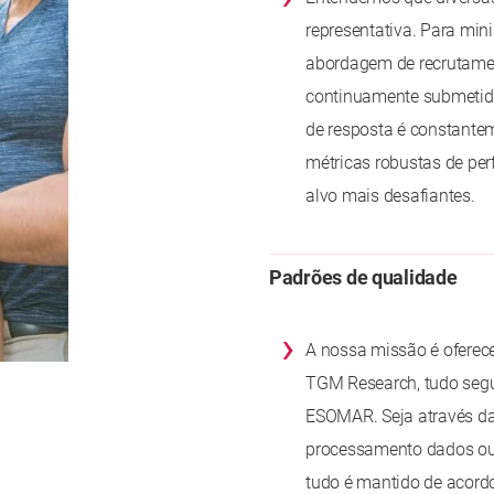
representativa. Para mi
abordagem de recrutament
continuamente submetid
de resposta é constante
métricas robustas de per
alvo mais desafiantes.
Padrões de qualidade
›
A nossa missão é oferece
TGM Research, tudo segu
ESOMAR. Seja através da 
processamento dados ou
tudo é mantido de acordo