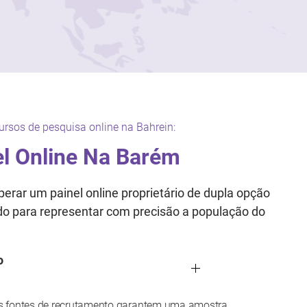
ursos de pesquisa online na Bahrein:
l Online Na Barém
erar um painel online proprietário de dupla opção
ado para representar com precisão a população do
o
s fontes de recrutamento garantem uma amostra