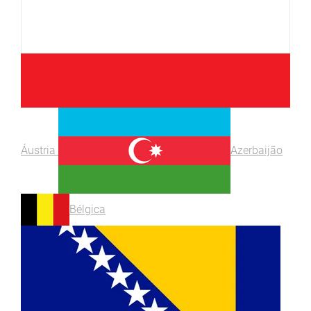
Áustria
Azerbaijão
Bélgica