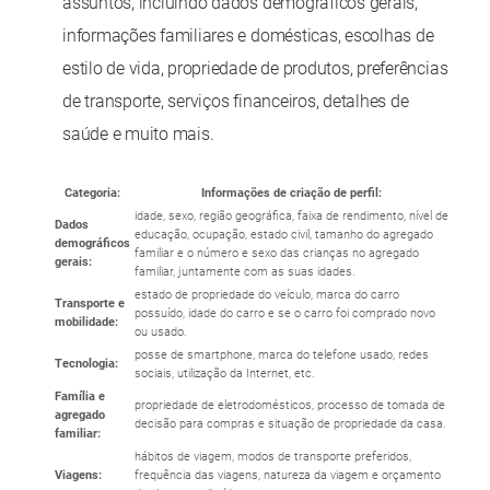
assuntos, incluindo dados demográficos gerais,
informações familiares e domésticas, escolhas de
estilo de vida, propriedade de produtos, preferências
de transporte, serviços financeiros, detalhes de
saúde e muito mais.
Categoria:
Informações de criação de perfil:
idade, sexo, região geográfica, faixa de rendimento, nível de
Dados
educação, ocupação, estado civil, tamanho do agregado
demográficos
familiar e o número e sexo das crianças no agregado
gerais:
familiar, juntamente com as suas idades.
estado de propriedade do veículo, marca do carro
Transporte e
possuído, idade do carro e se o carro foi comprado novo
mobilidade:
ou usado.
posse de smartphone, marca do telefone usado, redes
Tecnologia:
sociais, utilização da Internet, etc.
Família e
propriedade de eletrodomésticos, processo de tomada de
agregado
decisão para compras e situação de propriedade da casa.
familiar:
hábitos de viagem, modos de transporte preferidos,
Viagens:
frequência das viagens, natureza da viagem e orçamento