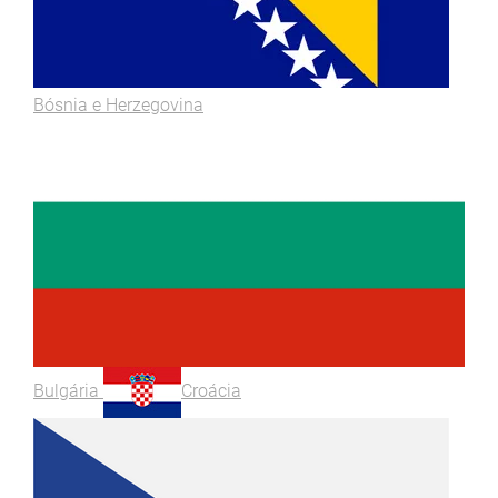
Bósnia e Herzegovina
Bulgária
Croácia