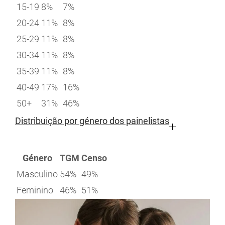
15-19
8%
7%
20-24
11%
8%
25-29
11%
8%
30-34
11%
8%
35-39
11%
8%
40-49
17%
16%
50+
31%
46%
Distribuição por género dos painelistas
Género
TGM
Censo
Masculino
54%
49%
Feminino
46%
51%