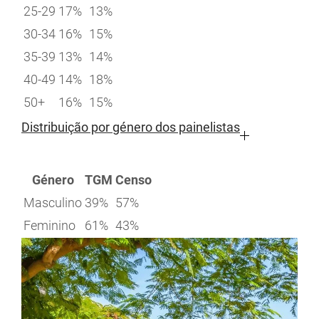
25-29
17%
13%
30-34
16%
15%
35-39
13%
14%
40-49
14%
18%
50+
16%
15%
Distribuição por género dos painelistas
Género
TGM
Censo
Masculino
39%
57%
Feminino
61%
43%