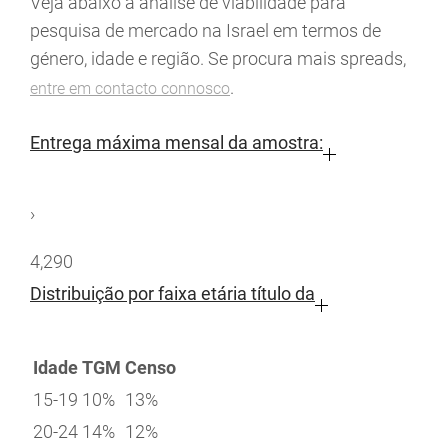
Veja abaixo a análise de viabilidade para
pesquisa de mercado na Israel em termos de
género, idade e região. Se procura mais spreads,
.
entre em contacto connosco
Entrega máxima mensal da amostra:
›
4,290
Distribuição por faixa etária título da
Idade
TGM
Censo
15-19
10%
13%
20-24
14%
12%