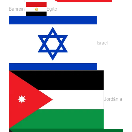
Bahrein
Egito
Israel
Jordânia