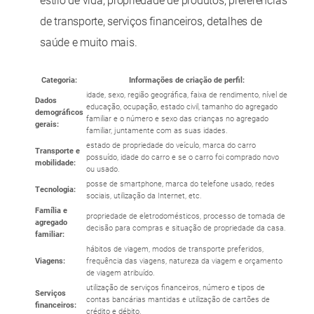
estilo de vida, propriedade de produtos, preferências
de transporte, serviços financeiros, detalhes de
saúde e muito mais.
Categoria:
Informações de criação de perfil:
idade, sexo, região geográfica, faixa de rendimento, nível de
Dados
educação, ocupação, estado civil, tamanho do agregado
demográficos
familiar e o número e sexo das crianças no agregado
gerais:
familiar, juntamente com as suas idades.
estado de propriedade do veículo, marca do carro
Transporte e
possuído, idade do carro e se o carro foi comprado novo
mobilidade:
ou usado.
posse de smartphone, marca do telefone usado, redes
Tecnologia:
sociais, utilização da Internet, etc.
Família e
propriedade de eletrodomésticos, processo de tomada de
agregado
decisão para compras e situação de propriedade da casa.
familiar:
hábitos de viagem, modos de transporte preferidos,
Viagens:
frequência das viagens, natureza da viagem e orçamento
de viagem atribuído.
utilização de serviços financeiros, número e tipos de
Serviços
contas bancárias mantidas e utilização de cartões de
financeiros:
crédito e débito.