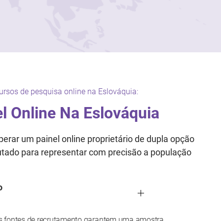
ursos de pesquisa online na Eslováquia:
l Online Na Eslováquia
erar um painel online proprietário de dupla opção
rutado para representar com precisão a população
o
s fontes de recrutamento garantem uma amostra