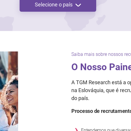
Selecione o país
Saiba mais sobre nossos rec
O Nosso Paine
A TGM Research está a op
na Eslováquia, que é rec
do país.
Processo de recrutament
›
Entendemos que diversa