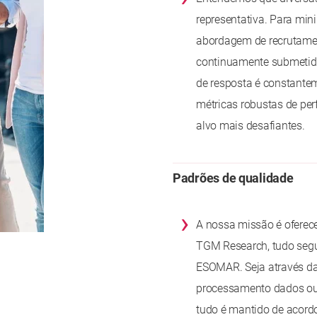
representativa. Para mi
abordagem de recrutament
continuamente submetid
de resposta é constante
métricas robustas de per
alvo mais desafiantes.
Padrões de qualidade
›
A nossa missão é oferece
TGM Research, tudo segu
ESOMAR. Seja através da 
processamento dados ou
tudo é mantido de acordo