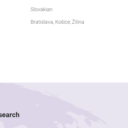
Slovakian
Bratislava, Košice, Žilina
esearch