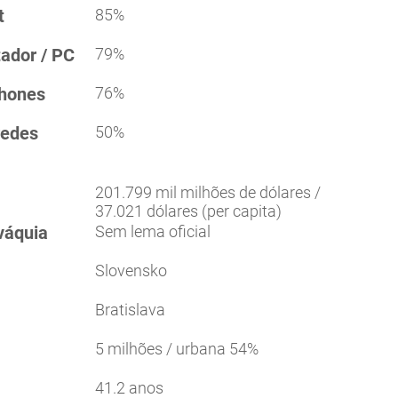
t
85%
tador / PC
79%
phones
76%
redes
50%
201.799 mil milhões de dólares /
37.021 dólares (per capita)
váquia
Sem lema oficial
Slovensko
Bratislava
5 milhões / urbana 54%
41.2 anos