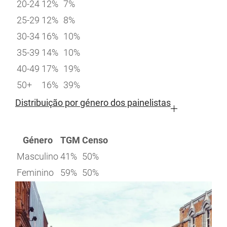
20-24
12%
7%
25-29
12%
8%
30-34
16%
10%
35-39
14%
10%
40-49
17%
19%
50+
16%
39%
Distribuição por género dos painelistas
Género
TGM
Censo
Masculino
41%
50%
Feminino
59%
50%