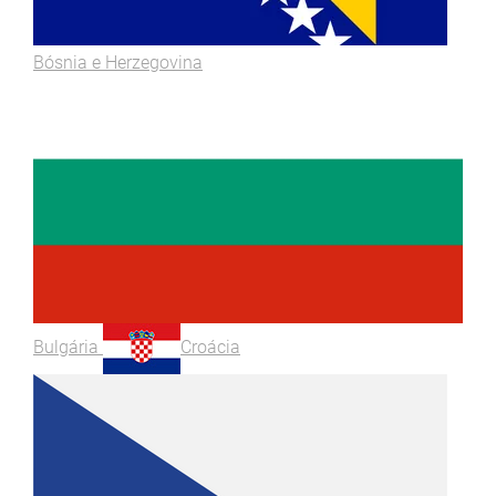
Bósnia e Herzegovina
Bulgária
Croácia