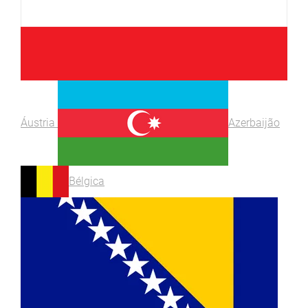
Áustria
Azerbaijão
Bélgica