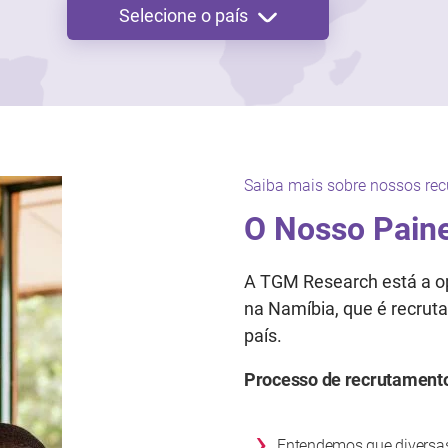
Selecione o país
Saiba mais sobre nossos rec
O Nosso Paine
A TGM Research está a op
na Namíbia, que é recrut
país.
Processo de recrutament
›
Entendemos que diversa